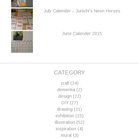
July Calender – Junichi’s Neon Horses
June Calender 2015
CATEGORY
craft
(24)
dementia
(2)
design
(22)
DIY
(27)
drawing
(21)
exhibition
(15)
illustration
(52)
inspiration
(4)
mural
(3)