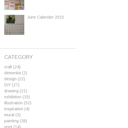
June Calender 2015
CATEGORY
craft
(24)
dementia
(2)
design
(22)
DIY
(27)
drawing
(21)
exhibition
(15)
illustration
(52)
inspiration
(4)
mural
(3)
painting
(38)
print
(14)