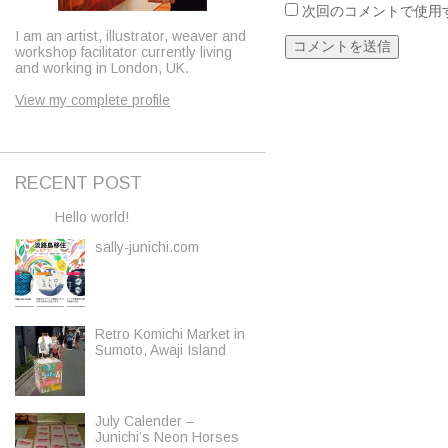
次回のコメントで使用
I am an artist, illustrator, weaver and
workshop facilitator currently living
and working in London, UK.
View my complete profile
RECENT POST
Hello world!
sally-junichi.com
Retro Komichi Market in
Sumoto, Awaji Island
July Calender –
Junichi’s Neon Horses