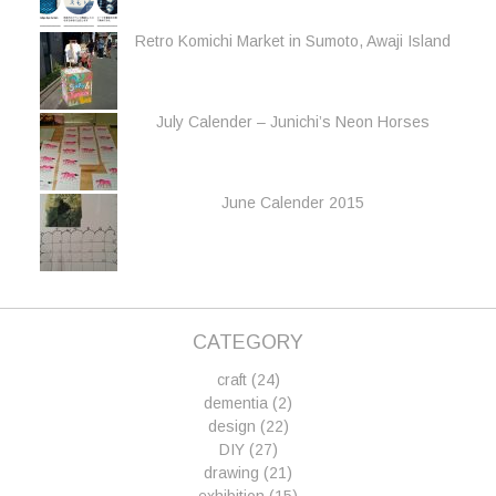
Retro Komichi Market in Sumoto, Awaji Island
July Calender – Junichi’s Neon Horses
June Calender 2015
CATEGORY
craft
(24)
dementia
(2)
design
(22)
DIY
(27)
drawing
(21)