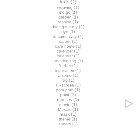
kids
(2)
(1)
weaving
(1)
indigo
(1)
garden
(1)
fashion
(1)
dyeing factory
(1)
dye
(1)
documentary
(1)
carpet
(1)
care home
(1)
calender
(1)
calendar
(1)
bookbinding
(1)
Berber
(1)
inspiration
(1)
aizome
(1)
rag
(1)
silkscreen
(1)
pom pom
(1)
paint
(1)
tapestry
(1)
movie
(1)
Mosaic
(1)
mask
(1)
theme
(1)
sheets