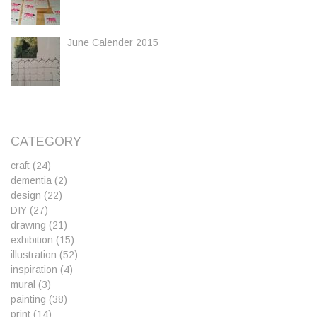
June Calender 2015
CATEGORY
craft
(24)
dementia
(2)
design
(22)
DIY
(27)
drawing
(21)
exhibition
(15)
illustration
(52)
inspiration
(4)
mural
(3)
painting
(38)
print
(14)