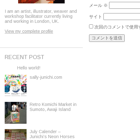
メール
※
I am an artist, illustrator, weaver and
workshop facilitator currently living
サイト
and working in London, UK.
次回のコメントで使用
View my complete profile
RECENT POST
Hello world!
sally-junichi.com
Retro Komichi Market in
Sumoto, Awaji Island
July Calender –
Junichi’s Neon Horses