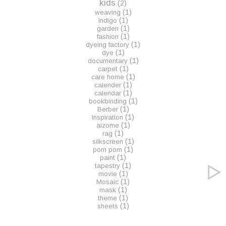
kids
(2)
(1)
weaving
(1)
indigo
(1)
garden
(1)
fashion
(1)
dyeing factory
(1)
dye
(1)
documentary
(1)
carpet
(1)
care home
(1)
calender
(1)
calendar
(1)
bookbinding
(1)
Berber
(1)
inspiration
(1)
aizome
(1)
rag
(1)
silkscreen
(1)
pom pom
(1)
paint
(1)
tapestry
(1)
movie
(1)
Mosaic
(1)
mask
(1)
theme
(1)
sheets