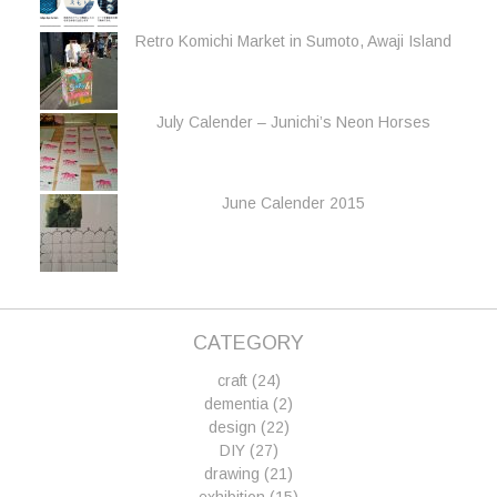
Retro Komichi Market in Sumoto, Awaji Island
July Calender – Junichi’s Neon Horses
June Calender 2015
CATEGORY
craft
(24)
dementia
(2)
design
(22)
DIY
(27)
drawing
(21)