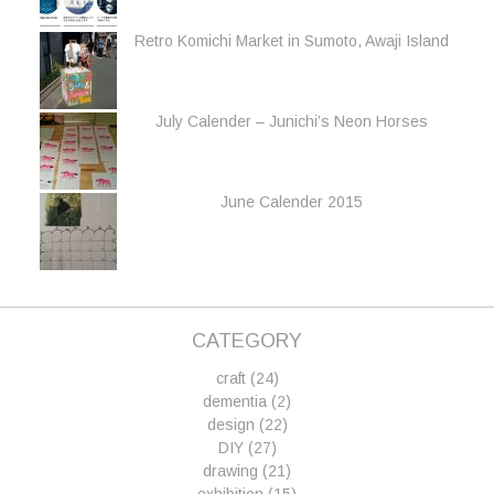
Retro Komichi Market in Sumoto, Awaji Island
July Calender – Junichi’s Neon Horses
June Calender 2015
CATEGORY
craft
(24)
dementia
(2)
design
(22)
DIY
(27)
drawing
(21)