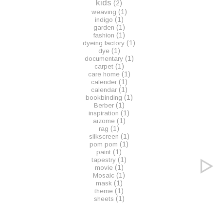
kids
(2)
(1)
weaving
(1)
indigo
(1)
garden
(1)
fashion
(1)
dyeing factory
(1)
dye
(1)
documentary
(1)
carpet
(1)
care home
(1)
calender
(1)
calendar
(1)
bookbinding
(1)
Berber
(1)
inspiration
(1)
aizome
(1)
rag
(1)
silkscreen
(1)
pom pom
(1)
paint
(1)
tapestry
(1)
movie
(1)
Mosaic
(1)
mask
(1)
theme
(1)
sheets