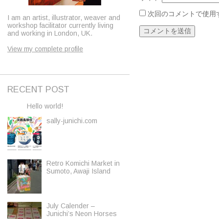
次回のコメントで使用
I am an artist, illustrator, weaver and
workshop facilitator currently living
and working in London, UK.
View my complete profile
RECENT POST
Hello world!
sally-junichi.com
Retro Komichi Market in
Sumoto, Awaji Island
July Calender –
Junichi’s Neon Horses