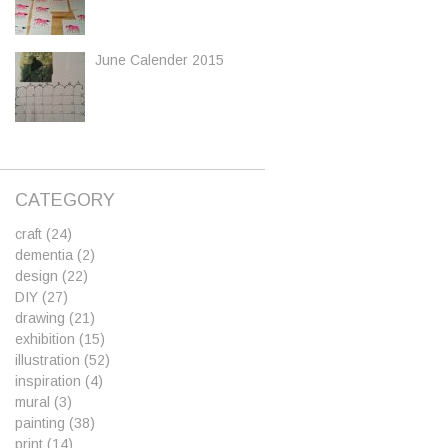
June Calender 2015
CATEGORY
craft
(24)
dementia
(2)
design
(22)
DIY
(27)
drawing
(21)
exhibition
(15)
illustration
(52)
inspiration
(4)
mural
(3)
painting
(38)
print
(14)