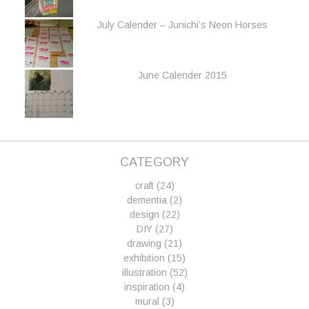
July Calender – Junichi’s Neon Horses
June Calender 2015
CATEGORY
craft
(24)
dementia
(2)
design
(22)
DIY
(27)
drawing
(21)
exhibition
(15)
illustration
(52)
inspiration
(4)
mural
(3)