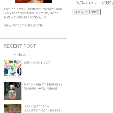
次回のコメントで使用
I am an artist, illustrator, weaver and
workshop facilitator currently living
and working in London, UK.
View my complete profile
RECENT POST
Hello world!
sally-junichi.com
Retro Komichi Market in
Sumoto, Awaji Island
July Calender –
Junichi’s Neon Horses