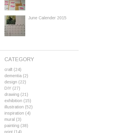
June Calender 2015
CATEGORY
craft
(24)
dementia
(2)
design
(22)
DIY
(27)
drawing
(21)
exhibition
(15)
illustration
(52)
inspiration
(4)
mural
(3)
painting
(38)
print
(14)