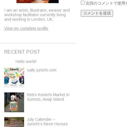
次回のコメントで使用
I am an artist, illustrator, weaver and
workshop facilitator currently living
and working in London, UK.
View my complete profile
RECENT POST
Hello world!
sally-junichi.com
Retro Komichi Market in
Sumoto, Awaji Island
July Calender –
Junichi’s Neon Horses