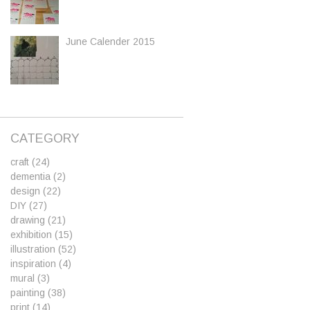
June Calender 2015
CATEGORY
craft
(24)
dementia
(2)
design
(22)
DIY
(27)
drawing
(21)
exhibition
(15)
illustration
(52)
inspiration
(4)
mural
(3)
painting
(38)
print
(14)