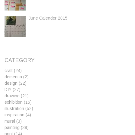
June Calender 2015
CATEGORY
craft
(24)
dementia
(2)
design
(22)
DIY
(27)
drawing
(21)
exhibition
(15)
illustration
(52)
inspiration
(4)
mural
(3)
painting
(38)
print
(14)