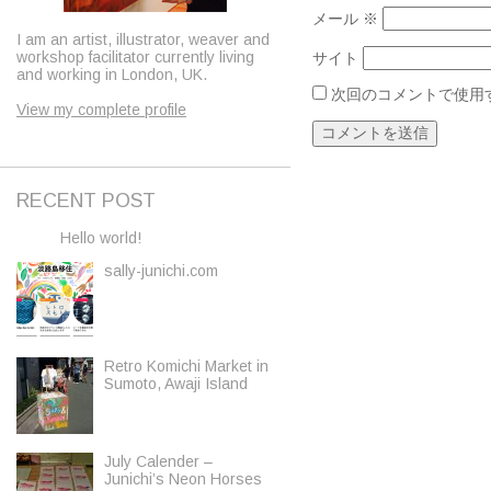
メール
※
I am an artist, illustrator, weaver and
workshop facilitator currently living
サイト
and working in London, UK.
次回のコメントで使用
View my complete profile
RECENT POST
Hello world!
sally-junichi.com
Retro Komichi Market in
Sumoto, Awaji Island
July Calender –
Junichi’s Neon Horses