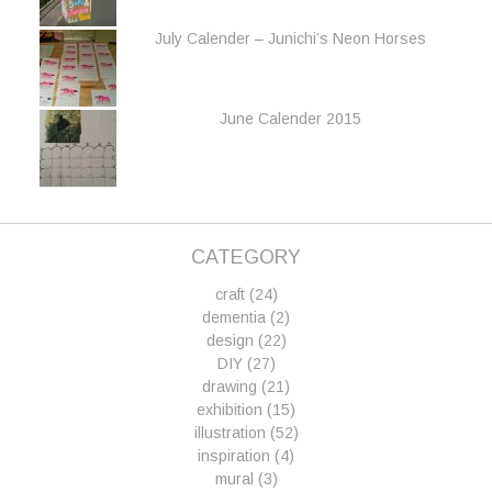
July Calender – Junichi’s Neon Horses
June Calender 2015
CATEGORY
craft
(24)
dementia
(2)
design
(22)
DIY
(27)
drawing
(21)
exhibition
(15)
illustration
(52)
inspiration
(4)
mural
(3)