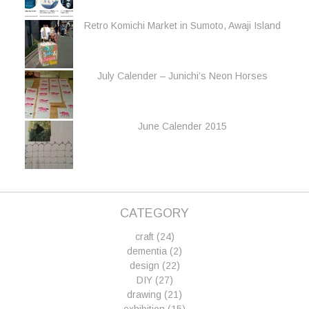
Retro Komichi Market in Sumoto, Awaji Island
July Calender – Junichi’s Neon Horses
June Calender 2015
CATEGORY
craft
(24)
dementia
(2)
design
(22)
DIY
(27)
drawing
(21)