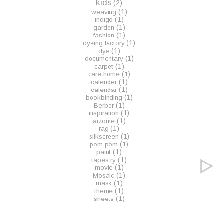
kids
(2)
(1)
weaving
(1)
indigo
(1)
garden
(1)
fashion
(1)
dyeing factory
(1)
dye
(1)
documentary
(1)
carpet
(1)
care home
(1)
calender
(1)
calendar
(1)
bookbinding
(1)
Berber
(1)
inspiration
(1)
aizome
(1)
rag
(1)
silkscreen
(1)
pom pom
(1)
paint
(1)
tapestry
(1)
movie
(1)
Mosaic
(1)
mask
(1)
theme
(1)
sheets