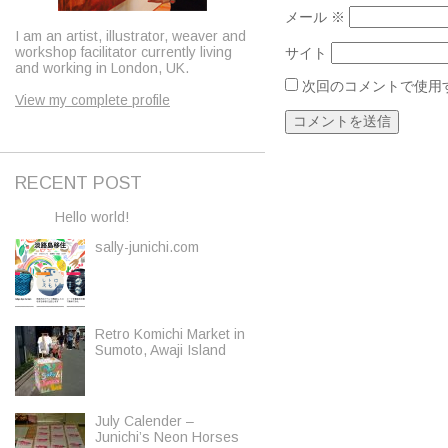
メール
※
I am an artist, illustrator, weaver and
workshop facilitator currently living
サイト
and working in London, UK.
次回のコメントで使用
View my complete profile
RECENT POST
Hello world!
sally-junichi.com
Retro Komichi Market in
Sumoto, Awaji Island
July Calender –
Junichi’s Neon Horses