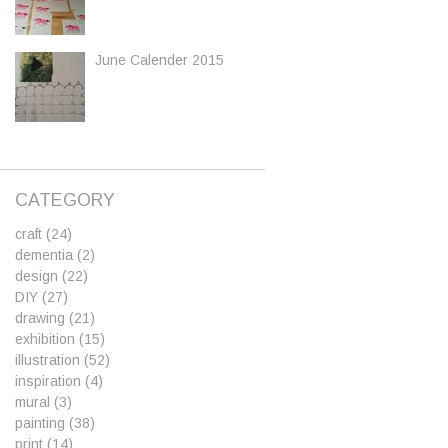
June Calender 2015
CATEGORY
craft
(24)
dementia
(2)
design
(22)
DIY
(27)
drawing
(21)
exhibition
(15)
illustration
(52)
inspiration
(4)
mural
(3)
painting
(38)
print
(14)