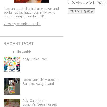
次回のコメントで使用
I am an artist, illustrator, weaver and
workshop facilitator currently living
and working in London, UK.
View my complete profile
RECENT POST
Hello world!
sally-junichi.com
Retro Komichi Market in
Sumoto, Awaji Island
July Calender –
Junichi’s Neon Horses