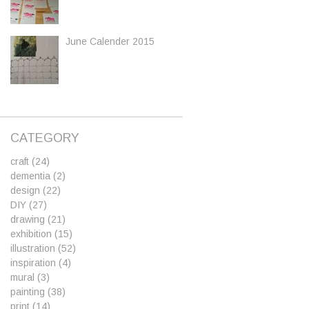
June Calender 2015
CATEGORY
craft
(24)
dementia
(2)
design
(22)
DIY
(27)
drawing
(21)
exhibition
(15)
illustration
(52)
inspiration
(4)
mural
(3)
painting
(38)
print
(14)