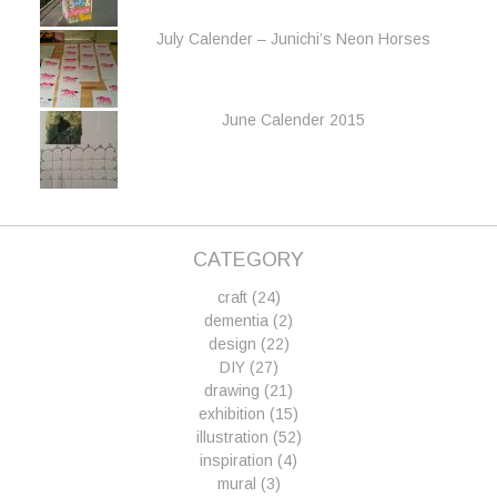
July Calender – Junichi’s Neon Horses
June Calender 2015
CATEGORY
craft
(24)
dementia
(2)
design
(22)
DIY
(27)
drawing
(21)
exhibition
(15)
illustration
(52)
inspiration
(4)
mural
(3)