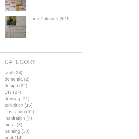
June Calender 2015
CATEGORY
craft
(24)
dementia
(2)
design
(22)
DIY
(27)
drawing
(21)
exhibition
(15)
illustration
(52)
inspiration
(4)
mural
(3)
painting
(38)
print
(14)