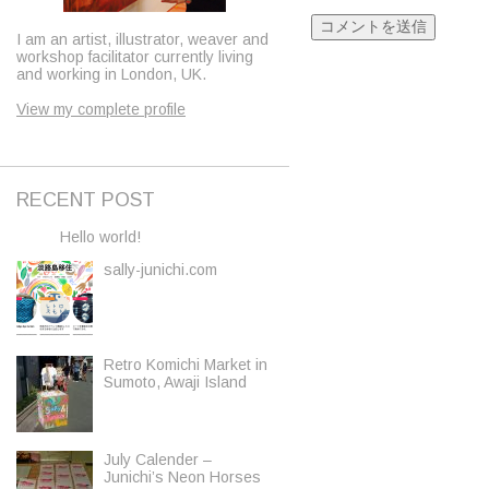
I am an artist, illustrator, weaver and
workshop facilitator currently living
and working in London, UK.
View my complete profile
RECENT POST
Hello world!
sally-junichi.com
Retro Komichi Market in
Sumoto, Awaji Island
July Calender –
Junichi’s Neon Horses