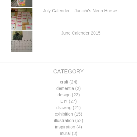
July Calender – Junichi’s Neon Horses
June Calender 2015
CATEGORY
craft
(24)
dementia
(2)
design
(22)
DIY
(27)
drawing
(21)
exhibition
(15)
illustration
(52)
inspiration
(4)
mural
(3)