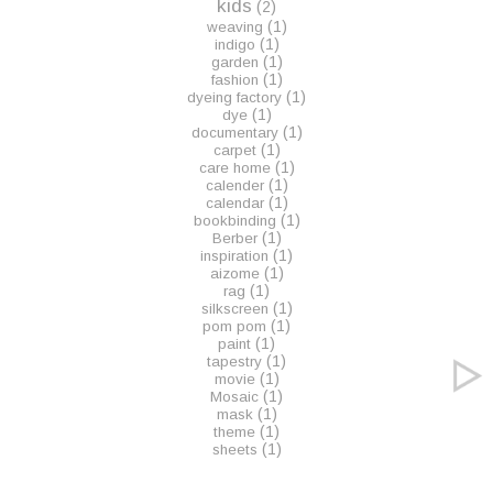
kids
(2)
(1)
weaving
(1)
indigo
(1)
garden
(1)
fashion
(1)
dyeing factory
(1)
dye
(1)
documentary
(1)
carpet
(1)
care home
(1)
calender
(1)
calendar
(1)
bookbinding
(1)
Berber
(1)
inspiration
(1)
aizome
(1)
rag
(1)
silkscreen
(1)
pom pom
(1)
paint
(1)
tapestry
(1)
movie
(1)
Mosaic
(1)
mask
(1)
theme
(1)
sheets