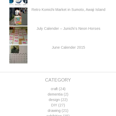
Retro Komichi Market in Sumoto, Awaji Island
July Calender – Junichi’s Neon Horses
June Calender 2015
CATEGORY
craft
(24)
dementia
(2)
design
(22)
DIY
(27)
drawing
(21)