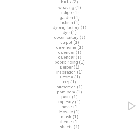
kids
(2)
(1)
weaving
(1)
indigo
(1)
garden
(1)
fashion
(1)
dyeing factory
(1)
dye
(1)
documentary
(1)
carpet
(1)
care home
(1)
calender
(1)
calendar
(1)
bookbinding
(1)
Berber
(1)
inspiration
(1)
aizome
(1)
rag
(1)
silkscreen
(1)
pom pom
(1)
paint
(1)
tapestry
(1)
movie
(1)
Mosaic
(1)
mask
(1)
theme
(1)
sheets