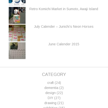
Retro Komichi Market in Sumoto, Awaji Island
July Calender – Junichi’s Neon Horses
June Calender 2015
CATEGORY
craft
(24)
dementia
(2)
design
(22)
DIY
(27)
drawing
(21)