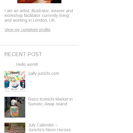
I am an artist, illustrator, weaver and
workshop facilitator currently living
and working in London, UK.
View my complete profile
RECENT POST
Hello world!
sally-junichi.com
Retro Komichi Market in
Sumoto, Awaji Island
July Calender –
Junichi’s Neon Horses