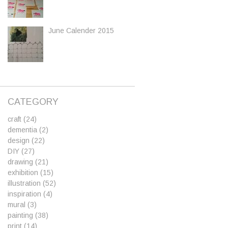
June Calender 2015
CATEGORY
craft
(24)
dementia
(2)
design
(22)
DIY
(27)
drawing
(21)
exhibition
(15)
illustration
(52)
inspiration
(4)
mural
(3)
painting
(38)
print
(14)