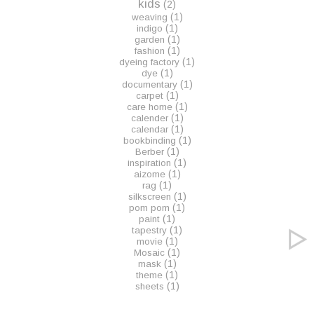
kids
(2)
(1)
weaving
(1)
indigo
(1)
garden
(1)
fashion
(1)
dyeing factory
(1)
dye
(1)
documentary
(1)
carpet
(1)
care home
(1)
calender
(1)
calendar
(1)
bookbinding
(1)
Berber
(1)
inspiration
(1)
aizome
(1)
rag
(1)
silkscreen
(1)
pom pom
(1)
paint
(1)
tapestry
(1)
movie
(1)
Mosaic
(1)
mask
(1)
theme
(1)
sheets