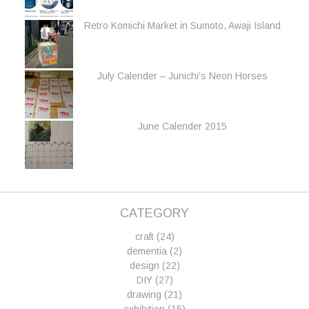
Retro Komichi Market in Sumoto, Awaji Island
July Calender – Junichi’s Neon Horses
June Calender 2015
CATEGORY
craft
(24)
dementia
(2)
design
(22)
DIY
(27)
drawing
(21)