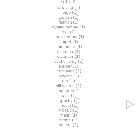
kids
(2)
(1)
weaving
(1)
indigo
(1)
garden
(1)
fashion
(1)
dyeing factory
(1)
dye
(1)
documentary
(1)
carpet
(1)
care home
(1)
calender
(1)
calendar
(1)
bookbinding
(1)
Berber
(1)
inspiration
(1)
aizome
(1)
rag
(1)
silkscreen
(1)
pom pom
(1)
paint
(1)
tapestry
(1)
movie
(1)
Mosaic
(1)
mask
(1)
theme
(1)
sheets