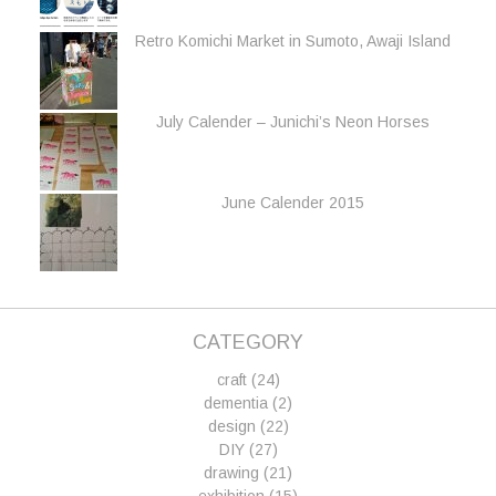
Retro Komichi Market in Sumoto, Awaji Island
July Calender – Junichi’s Neon Horses
June Calender 2015
CATEGORY
craft
(24)
dementia
(2)
design
(22)
DIY
(27)
drawing
(21)