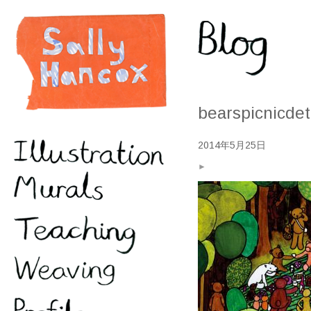
bearspicnicdet
2014年5月25日
►