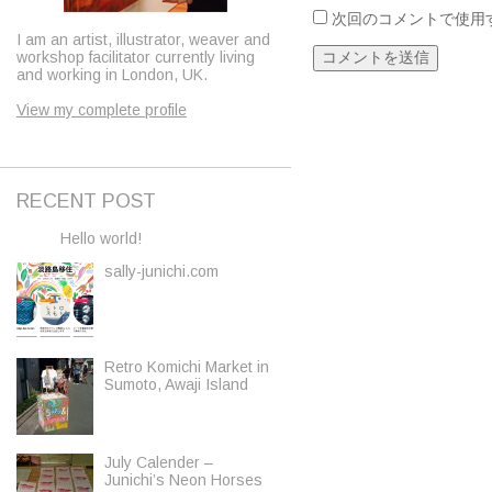
次回のコメントで使用
I am an artist, illustrator, weaver and
workshop facilitator currently living
and working in London, UK.
View my complete profile
RECENT POST
Hello world!
sally-junichi.com
Retro Komichi Market in
Sumoto, Awaji Island
July Calender –
Junichi’s Neon Horses