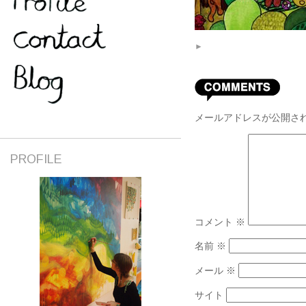
►
メールアドレスが公開さ
PROFILE
コメント
※
名前
※
メール
※
サイト