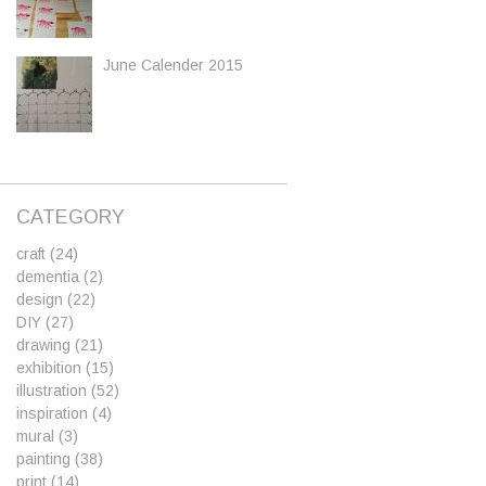
June Calender 2015
CATEGORY
craft
(24)
dementia
(2)
design
(22)
DIY
(27)
drawing
(21)
exhibition
(15)
illustration
(52)
inspiration
(4)
mural
(3)
painting
(38)
print
(14)