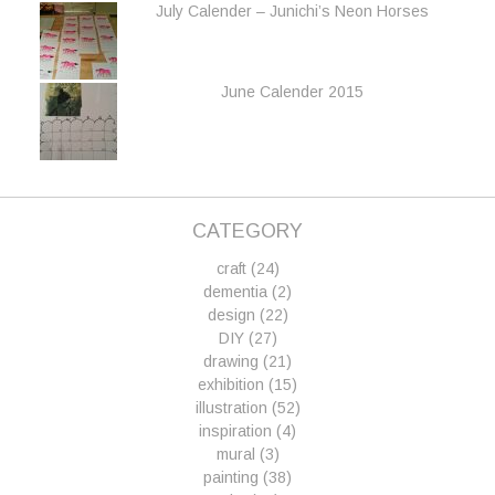
July Calender – Junichi’s Neon Horses
June Calender 2015
CATEGORY
craft
(24)
dementia
(2)
design
(22)
DIY
(27)
drawing
(21)
exhibition
(15)
illustration
(52)
inspiration
(4)
mural
(3)
painting
(38)