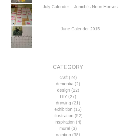
July Calender – Junichi’s Neon Horses
June Calender 2015
CATEGORY
craft
(24)
dementia
(2)
design
(22)
DIY
(27)
drawing
(21)
exhibition
(15)
illustration
(52)
inspiration
(4)
mural
(3)
painting
(38)