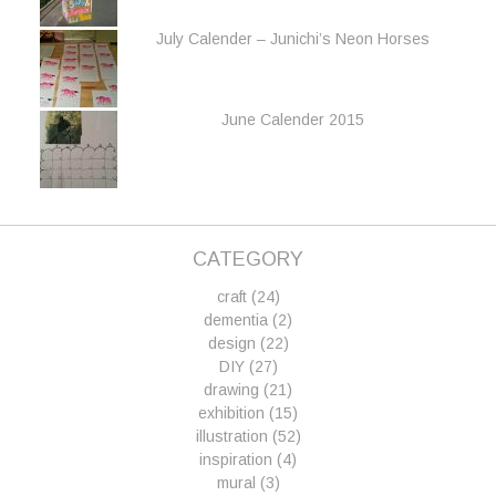
July Calender – Junichi’s Neon Horses
June Calender 2015
CATEGORY
craft
(24)
dementia
(2)
design
(22)
DIY
(27)
drawing
(21)
exhibition
(15)
illustration
(52)
inspiration
(4)
mural
(3)