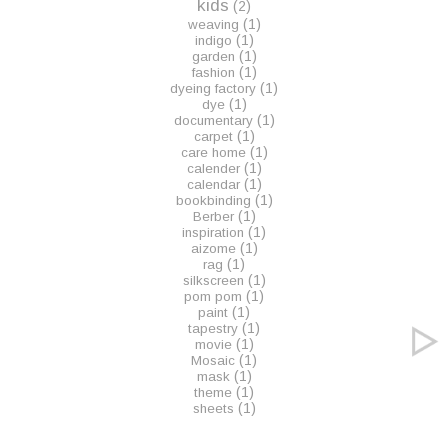
kids
(2)
(1)
weaving
(1)
indigo
(1)
garden
(1)
fashion
(1)
dyeing factory
(1)
dye
(1)
documentary
(1)
carpet
(1)
care home
(1)
calender
(1)
calendar
(1)
bookbinding
(1)
Berber
(1)
inspiration
(1)
aizome
(1)
rag
(1)
silkscreen
(1)
pom pom
(1)
paint
(1)
tapestry
(1)
movie
(1)
Mosaic
(1)
mask
(1)
theme
(1)
sheets