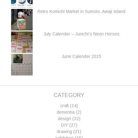
Retro Komichi Market in Sumoto, Awaji Island
July Calender – Junichi’s Neon Horses
June Calender 2015
CATEGORY
craft
(24)
dementia
(2)
design
(22)
DIY
(27)
drawing
(21)