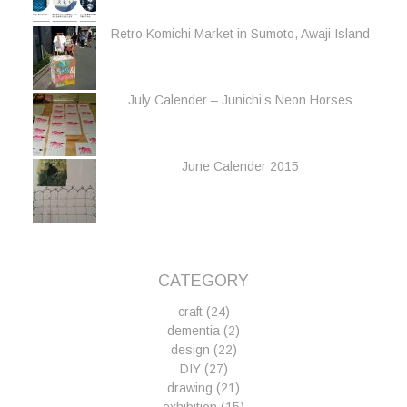
Retro Komichi Market in Sumoto, Awaji Island
July Calender – Junichi’s Neon Horses
June Calender 2015
CATEGORY
craft
(24)
dementia
(2)
design
(22)
DIY
(27)
drawing
(21)