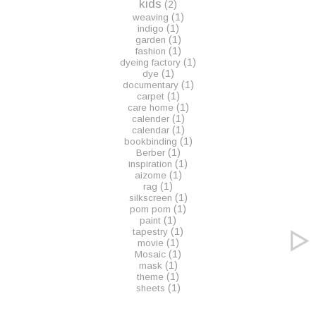
kids
(2)
(1)
weaving
(1)
indigo
(1)
garden
(1)
fashion
(1)
dyeing factory
(1)
dye
(1)
documentary
(1)
carpet
(1)
care home
(1)
calender
(1)
calendar
(1)
bookbinding
(1)
Berber
(1)
inspiration
(1)
aizome
(1)
rag
(1)
silkscreen
(1)
pom pom
(1)
paint
(1)
tapestry
(1)
movie
(1)
Mosaic
(1)
mask
(1)
theme
(1)
sheets