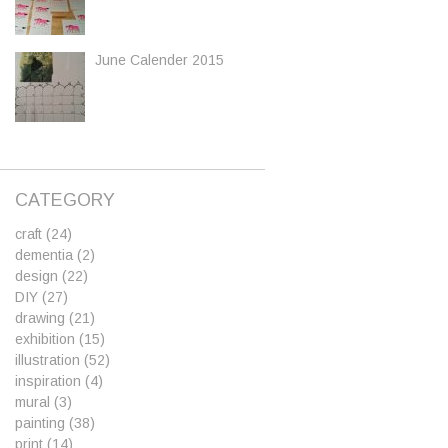
June Calender 2015
CATEGORY
craft
(24)
dementia
(2)
design
(22)
DIY
(27)
drawing
(21)
exhibition
(15)
illustration
(52)
inspiration
(4)
mural
(3)
painting
(38)
print
(14)