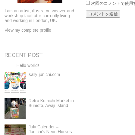
次回のコメントで使用
I am an artist, illustrator, weaver and
workshop facilitator currently living
and working in London, UK.
View my complete profile
RECENT POST
Hello world!
sally-junichi.com
Retro Komichi Market in
Sumoto, Awaji Island
July Calender –
Junichi’s Neon Horses